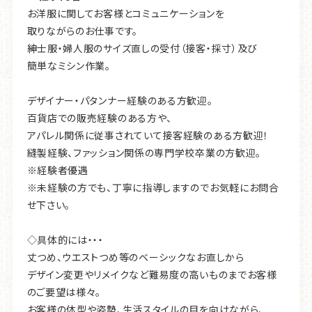
募集しています。
のご要望は様々。
お洋服に関してお客様とコミュニケーションを
お客様の体型や姿勢、生活スタイルの目を向けながら、
取りながらのお仕事です。
☆こんな方は歓迎！
一人一人フィットする世界にひとつだけの一着に仕上げま
紳士服・婦人服のサイズ直しの受付（接客・採寸）及び
洋服が好きな方
す。
簡単なミシン作業。
洋服作りの技術を身に着けたい方
お客様からの「もう一度着られるようになって嬉しい」
洋服のリフォームやリメイクに興味のある方
「ありがとう」の言葉と笑顔が、仕事への意欲に繋がります。
デザイナー・パタンナー経験のある方歓迎。
百貨店での販売経験のある方や、
アパレル関係に従事されていて接客経験のある方歓迎！
縫製経験、ファッション関係の専門学校卒業の方歓迎。
※経験者優遇
※未経験の方でも、丁寧に指導しますのでお気軽にお問合
せ下さい。
◇具体的には・・・
丈つめ、ウエストつめ等のベーシックなお直しから
デザイン変更やリメイクなど難易度の高いものまでお客様
のご要望は様々。
お客様の体型や姿勢、生活スタイルの目を向けながら、