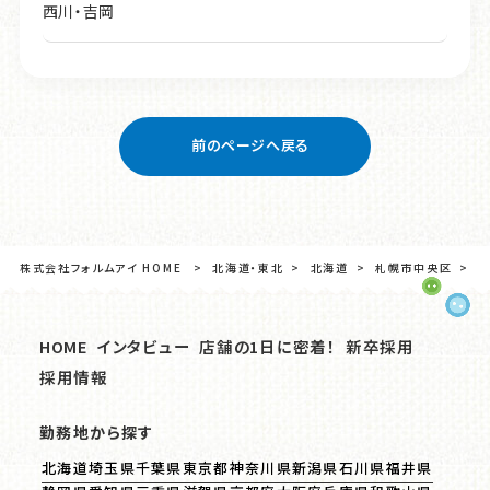
西川・吉岡
前のページへ戻る
株式会社フォルムアイ HOME
北海道・東北
北海道
札幌市中央区
ア
HOME
インタビュー
店舗の1日に密着！
新卒採用
採用情報
勤務地から探す
北海道
埼玉県
千葉県
東京都
神奈川県
新潟県
石川県
福井県