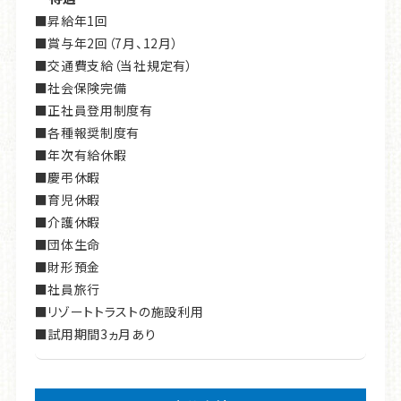
■昇給年1回
■賞与年2回（7月、12月）
■交通費支給（当社規定有）
■社会保険完備
■正社員登用制度有
■各種報奨制度有
■年次有給休暇
■慶弔休暇
■育児休暇
■介護休暇
■団体生命
■財形預金
■社員旅行
■リゾートトラストの施設利用
■試用期間3ヵ月あり