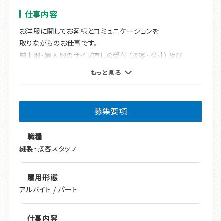
新しいスタートを切りませんか。
仕事内容
今回募集するのは、縫製・接客スタッフ。
お洋服に関してお客様とコミュニケーションを
取りながらのお仕事です。
お客様からご要望をお聞きし、
紳士服・婦人服のサイズ直しの受付（接客・採寸）及び
体型に合わせたお洋服のお直しをお願いします。
簡単なミシン作業。
もっと見る
裁縫に関する技術はもちろん、
デザイナー・パタンナー経験のある方歓迎。
接客スキルも大切なお仕事です。
百貨店での販売経験のある方や、
募集要項
縫い方や素材、糸の色などをしっかり検討し、
アパレル関係に従事されていて接客経験のある方歓迎！
新しく生まれ変わった洋服をお届けしましょう！
縫製経験、ファッション関係の専門学校卒業の方歓迎。
職種
※経験者優遇
縫製・接客スタッフ
☆ここがポイント！
※未経験の方でも、丁寧に指導しますのでお気軽にお問合
・週3日～OK！
せ下さい。
※ブランクは問いません。
雇用形態
・子育てがひと段落した方や、子育てと両立中の主婦の方
アルバイト / パート
◇具体的には・・・
が、
丈つめ、ウエストつめ等のベーシックなお直しから
多く活躍されています。フルタイム勤務で働きたい方を
デザイン変更やリメイクなど難易度の高いものまでお客様
仕事内容