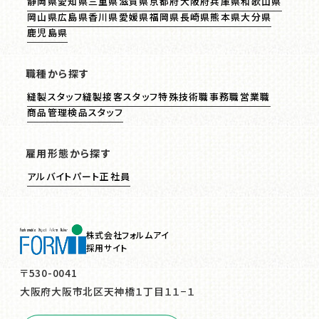
静岡県
愛知県
三重県
滋賀県
京都府
大阪府
兵庫県
和歌山県
岡山県
広島県
香川県
愛媛県
福岡県
長崎県
熊本県
大分県
鹿児島県
職種から探す
縫製スタッフ
縫製接客スタッフ
特殊技術職
事務職
営業職
商品管理
検品スタッフ
雇用形態から探す
アルバイト
パート
正社員
株式会社フォルムアイ
採用サイト
〒530-0041
大阪府大阪市北区天神橋１丁目１１−１