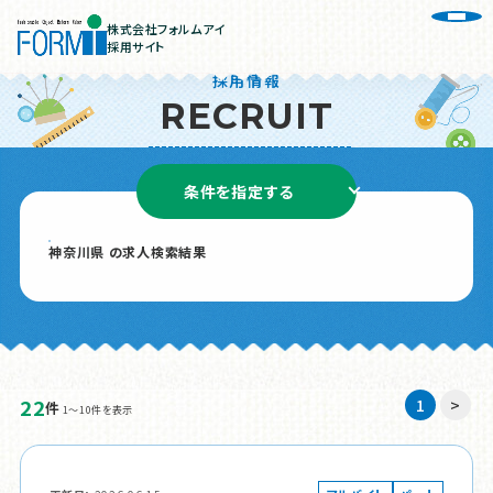
株式会社フォルムアイ
採用サイト
採用情報
R
E
C
R
U
I
T
条件を指定する
神奈川県 の求人検索結果
22
1
>
件
1～10件を表示