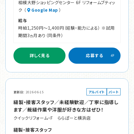
相模大野ショッピングセンター 6F リフォームブティッ
ク （
Google Map
）
給与
時給1,250円～1,400円（経験・能力による） ※試用
期間3ヵ月あり（同条件）
詳しく見る
応募する
アルバイト
パート
更新日
2026-06-15
縫製・接客スタッフ／未経験歓迎／丁寧に指導し
ます／裁縫作業や洋服が好きな方はぜひ！
クイックリフォーム・F ららぽーと横浜店
縫製・接客スタッフ