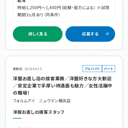
給与
時給1,250円～1,400円（経験・能力による） ※試用
期間3ヵ月あり（同条件）
詳しく見る
応募する
アルバイト
パート
更新日
2026-06-15
洋服お直し店の接客業務／洋服好きな方大歓迎
／安定企業で手厚い待遇面も魅力／女性活躍中
の職場！
フォルムアイ ニュウマン横浜店
洋服お直しの接客スタッフ