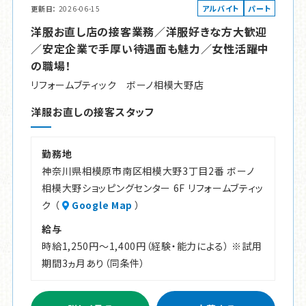
アルバイト
パート
更新日
2026-06-15
洋服お直し店の接客業務／洋服好きな方大歓迎
／安定企業で手厚い待遇面も魅力／女性活躍中
の職場！
リフォームブティック ボーノ相模大野店
洋服お直しの接客スタッフ
勤務地
神奈川県相模原市南区相模大野3丁目2番 ボーノ
相模大野ショッピングセンター 6F リフォームブティッ
ク （
Google Map
）
給与
時給1,250円～1,400円（経験・能力による） ※試用
期間3ヵ月あり（同条件）