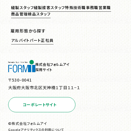
縫製スタッフ
縫製接客スタッフ
特殊技術職
事務職
営業職
商品管理
検品スタッフ
雇用形態から探す
アルバイト
パート
正社員
株式会社フォルムアイ
採用サイト
〒530-0041
大阪府大阪市北区天神橋１丁目１１−１
コーポレートサイト
©株式会社フォルムアイ
Googleアナリティクスの利用について