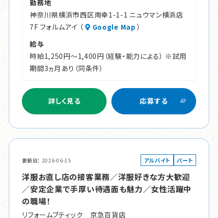
勤務地
神奈川県横浜市西区南幸1-1-1 ニュウマン横浜店
7F フォルムアイ （
Google Map
）
給与
時給1,250円～1,400円（経験・能力による） ※試用
期間3ヵ月あり（同条件）
詳しく見る
応募する
アルバイト
パート
更新日
2026-06-15
洋服お直し店の接客業務／洋服好きな方大歓迎
／安定企業で手厚い待遇面も魅力／女性活躍中
の職場！
リフォームブティック 京急百貨店