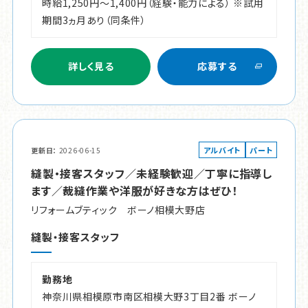
時給1,250円～1,400円（経験・能力による） ※試用
期間3ヵ月あり（同条件）
詳しく見る
応募する
アルバイト
パート
更新日
2026-06-15
縫製・接客スタッフ／未経験歓迎／丁寧に指導し
ます／裁縫作業や洋服が好きな方はぜひ！
リフォームブティック ボーノ相模大野店
縫製・接客スタッフ
勤務地
神奈川県相模原市南区相模大野3丁目2番 ボーノ