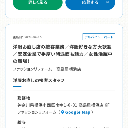
詳しく見る
応募する
アルバイト
パート
更新日
2026-06-15
洋服お直し店の接客業務／洋服好きな方大歓迎
／安定企業で手厚い待遇面も魅力／女性活躍中
の職場！
ファッションリフォーム 高島屋横浜店
洋服お直しの接客スタッフ
勤務地
神奈川県横浜市西区南幸1-6-31 高島屋横浜店 6F
ファッションリフォーム （
Google Map
）
給与