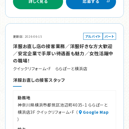
詳しく見る
応募する
アルバイト
パート
更新日
2026-06-15
洋服お直し店の接客業務／洋服好きな方大歓迎
／安定企業で手厚い待遇面も魅力／女性活躍中
の職場！
クイックリフォーム・F ららぽーと横浜店
洋服お直しの接客スタッフ
勤務地
神奈川県横浜市都筑区池辺町4035-1 ららぽーと
横浜店3F クイックリフォーム・F （
Google Map
）