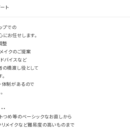
パート
ップでの
心にお任せします。
調整
リメイクのご提案
アドバイスなど
者の橋渡し役として
す。
ー体制があるので
。
・・
ストつめ等のベーシックなお直しから
やリメイクなど難易度の高いものまで