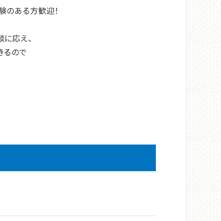
験のある方歓迎！
談に応え、
きるので