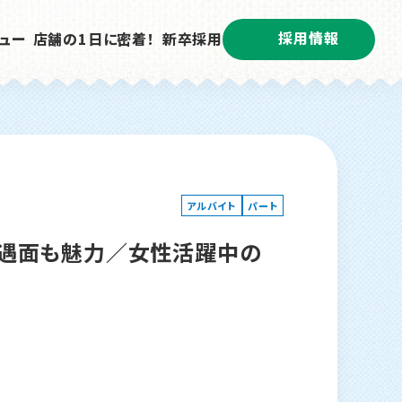
採用情報
ュー
店舗の1日に密着！
新卒採用
アルバイト
パート
遇面も魅力／女性活躍中の