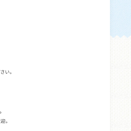
！
さい。
や
迎。