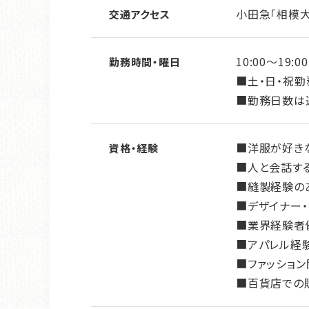
小田急「相模大
交通アクセス
10:00～19
勤務時間・曜日
■土・日・祝
■勤務日数は
■洋服が好き
資格・経験
■人と会話す
■縫製経験の
■デザイナー
■業界経験者
■アパレル経
■ファッショ
■百貨店での