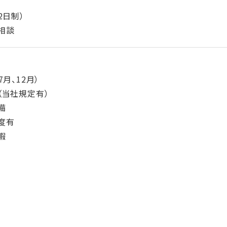
2日制）
相談
月、12月）
（当社規定有）
備
度有
暇