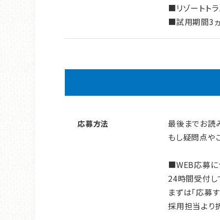
■リゾートト
■試用期間3ヵ
最後までお読
応募方法
もし疑問点や
■WEB応募に
24時間受付し
まずは「応募す
採用担当より