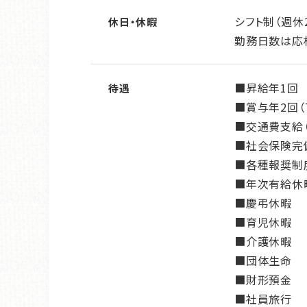
シフト制（週休
休日・休暇
勤務日数は応
■昇給年1回
待遇
■賞与年2回（7
■交通費支給
■社会保険完
■各種報奨制
■年次有給休
■慶弔休暇
■育児休暇
■介護休暇
■団体生命
■財形預金
■社員旅行